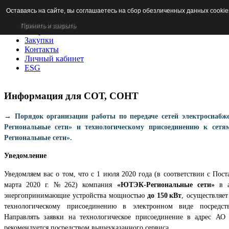
Оставаясь на сайте, вы соглашаетесь на сбор обезличенных данных cookie
Новости
Раскрытие информации
Принять и закрыть
Потребителям
Закупки
Контакты
Личный кабинет
ESG
Информация для СОТ, СОНТ
→
Порядок организации работы по передаче сетей электросна
Региональные сети» и технологическому присоединению к се
Региональные сети».
Уведомление
Уведомляем вас о том, что с 1 июля 2020 года (в соответствии с Пос
марта 2020 г. № 262) компания
«ЮТЭК-Региональные сети»
в а
энергопринимающие устройства мощностью
до 150 кВт
, осуществляе
технологическому присоединению в электронном виде посредс
Направлять заявки на технологическое присоединение в адрес А
рекомендуется посредством вышеуказанного сервиса.