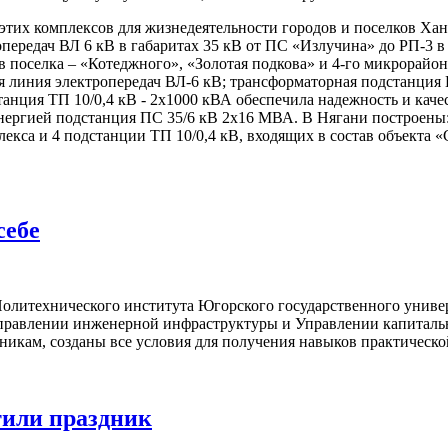
этих комплексов для жизнедеятельности городов и поселков Хан
передач ВЛ 6 кВ в габаритах 35 кВ от ПС «Излучина» до РП-3 
 поселка – «Котеджного», «Золотая подкова» и 4-го микрорайон
 линия электропередач ВЛ-6 кВ; трансформаторная подстанция К
танция ТП 10/0,4 кВ - 2х1000 кВА обеспечила надежность и кач
ргией подстанция ПС 35/6 кВ 2х16 МВА. В Нягани построены: 
кса и 4 подстанции ТП 10/0,4 кВ, входящих в состав объекта «
себе
олитехнического института Югорского государственного униве
Управлении инженерной инфраструктуры и Управлении капиталь
икам, созданы все условия для получения навыков практической
тили праздник