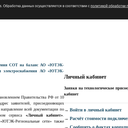
s. Обработка данных осуществляется в соответствии с
политикой обработки 
бжения СОТ на баланс АО «ЮТЭК-
тям электроснабжения АО «ЮТЭК-
Личный кабинет
Заявки на технологическое прис
кабинет
тановлением Правительства РФ от 10
дрес заявителей, присоединяющих
т направление всей документации по
→
Войти в личный кабинет
твом сервиса
«Личный кабинет»
.
→
Расчёт стоимости подключ
О «ЮТЭК-Региональные сети» также
→
Сообщить о фактах корруп