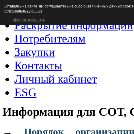
Оставаясь на сайте, вы соглашаетесь на сбор обезличенных данных cookie
Новости
персональных данных
.
Принять и закрыть
Раскрытие информации
Потребителям
Закупки
Контакты
Личный кабинет
ESG
Информация для СОТ,
→
Порядок организаци