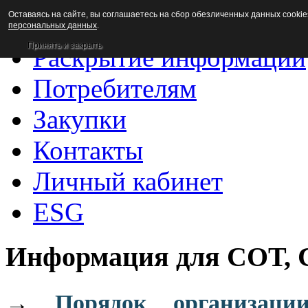
Оставаясь на сайте, вы соглашаетесь на сбор обезличенных данных cookie
Новости
персональных данных
.
Принять и закрыть
Раскрытие информации
Потребителям
Закупки
Контакты
Личный кабинет
ESG
Информация для СОТ,
→
Порядок организаци