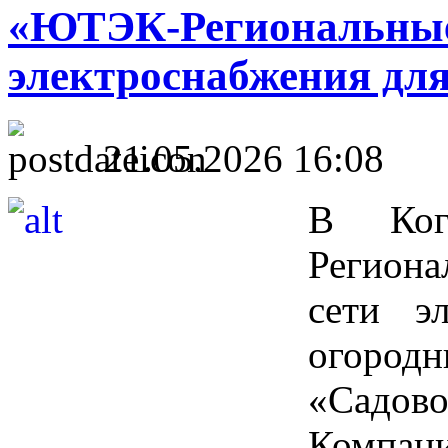
«ЮТЭК-Региональные 
электроснабжения для
21.05.2026 16:08
В Ког
Региона
сети э
огород
«Садо
Компан