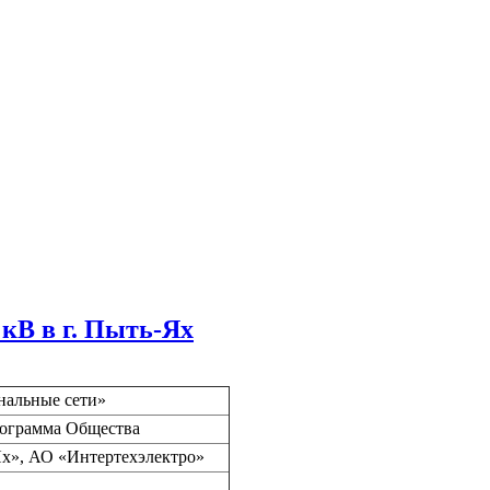
кВ в г. Пыть-Ях
альные сети»
рограмма Общества
х»,
АО «Интертехэлектро»